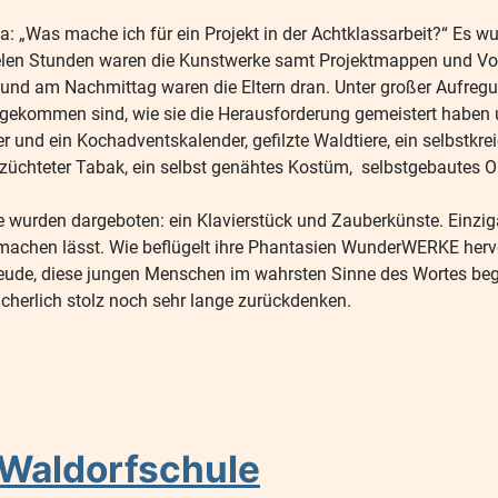
a: „Was mache ich für ein Projekt in der Achtklassarbeit?“ Es 
h vielen Stunden waren die Kunstwerke samt Projektmappen und V
und am Nachmittag waren die Eltern dran. Unter großer Aufregun
ee gekommen sind, wie sie die Herausforderung gemeistert haben u
r und ein Kochadventskalender, gefilzte Waldtiere, ein selbstkr
gezüchteter Tabak, ein selbst genähtes Kostüm, selbstgebautes O
 wurden dargeboten: ein Klavierstück und Zauberkünste. Einzigar
chen lässt. Wie beflügelt ihre Phantasien WunderWERKE hervo
reude, diese jungen Menschen im wahrsten Sinne des Wortes bege
cherlich stolz noch sehr lange zurückdenken.
e Waldorfschule