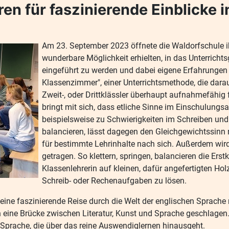
üren für faszinierende Einblicke 
Am 23. September 2023 öffnete die Waldorfschule ih
wunderbare Möglichkeit erhielten, in das Unterrichts
eingeführt zu werden und dabei eigene Erfahrungen
Klassenzimmer", einer Unterrichtsmethode, die darauf
Zweit-, oder Drittklässler überhaupt aufnahmefähi
bringt mit sich, dass etliche Sinne im Einschulungsa
beispielsweise zu Schwierigkeiten im Schreiben und
balancieren, lässt dagegen den Gleichgewichtssinn 
für bestimmte Lehrinhalte nach sich. Außerdem wi
getragen. So klettern, springen, balancieren die Ers
Klassenlehrerin auf kleinen, dafür angefertigten Ho
Schreib- oder Rechenaufgaben zu lösen.
uf eine faszinierende Reise durch die Welt der englischen Spr
 eine Brücke zwischen Literatur, Kunst und Sprache geschlagen. 
r Sprache, die über das reine Auswendiglernen hinausgeht.