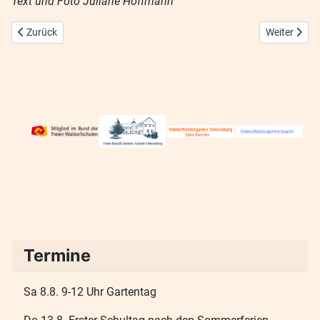
Text und Foto Juliane Hoffmann
Vorheriger Beitrag: Innovative Einblicke in die Waldorfschule
Nächster Bei
Zurück
Weiter
Termine
Sa 8.8. 9-12 Uhr Gartentag