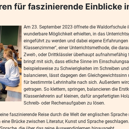
üren für faszinierende Einblicke 
Am 23. September 2023 öffnete die Waldorfschule ih
wunderbare Möglichkeit erhielten, in das Unterrichts
eingeführt zu werden und dabei eigene Erfahrungen
Klassenzimmer", einer Unterrichtsmethode, die darauf
Zweit-, oder Drittklässler überhaupt aufnahmefähi
bringt mit sich, dass etliche Sinne im Einschulungsa
beispielsweise zu Schwierigkeiten im Schreiben und
balancieren, lässt dagegen den Gleichgewichtssinn 
für bestimmte Lehrinhalte nach sich. Außerdem wi
getragen. So klettern, springen, balancieren die Ers
Klassenlehrerin auf kleinen, dafür angefertigten Ho
Schreib- oder Rechenaufgaben zu lösen.
uf eine faszinierende Reise durch die Welt der englischen Spr
 eine Brücke zwischen Literatur, Kunst und Sprache geschlagen. 
r Sprache, die über das reine Auswendiglernen hinausgeht.