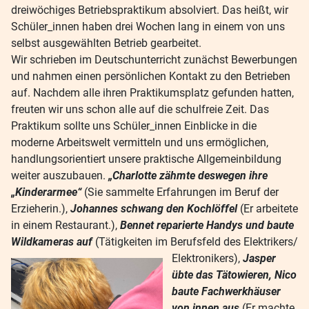
dreiwöchiges Betriebspraktikum absolviert. Das heißt, wir
Schüler_innen haben drei Wochen lang in einem von uns
selbst ausgewählten Betrieb gearbeitet.
Wir schrieben im Deutschunterricht zunächst Bewerbungen
und nahmen einen persönlichen Kontakt zu den Betrieben
auf. Nachdem alle ihren Praktikumsplatz gefunden hatten,
freuten wir uns schon alle auf die schulfreie Zeit. Das
Praktikum sollte uns Schüler_innen Einblicke in die
moderne Arbeitswelt vermitteln und uns ermöglichen,
handlungsorientiert unsere praktische Allgemeinbildung
weiter auszubauen.
„Charlotte zähmte deswegen ihre
„Kinderarmee“
(Sie sammelte Erfahrungen im Beruf der
Erzieherin.),
Johannes schwang den Kochlöffel
(Er arbeitete
in einem Restaurant.),
Bennet reparierte Handys und baute
Wildkameras auf
(Tätigkeiten im Berufsfeld des Elektrikers/
Elektronikers),
Jasper
übte das Tätowieren, Nico
baute Fachwerkhäuser
von innen aus
(Er machte