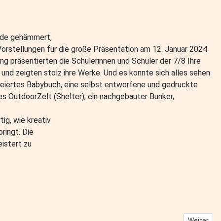
urde gehämmert,
orstellungen für die große Präsentation am 12. Januar 2024
g präsentierten die Schülerinnen und Schüler der 7/8 Ihre
und zeigten stolz ihre Werke. Und es konnte sich alles sehen
kreiertes Babybuch, eine selbst entworfene und gedruckte
s OutdoorZelt (Shelter), ein nachgebauter Bunker,
ig, wie kreativ
ringt. Die
istert zu
Nächster B
Weiter