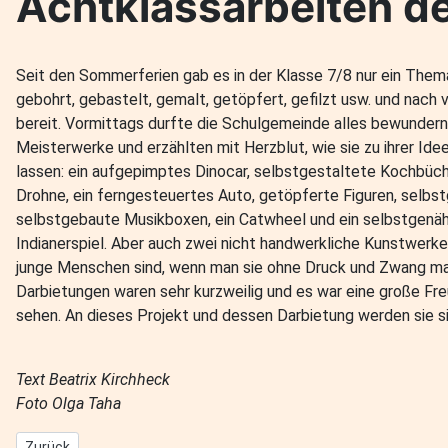
Achtklassarbeiten de
Seit den Sommerferien gab es in der Klasse 7/8 nur ein Thema
gebohrt, gebastelt, gemalt, getöpfert, gefilzt usw. und nac
bereit. Vormittags durfte die Schulgemeinde alles bewundern 
Meisterwerke und erzählten mit Herzblut, wie sie zu ihrer Id
lassen: ein aufgepimptes Dinocar, selbstgestaltete Kochbüch
Drohne, ein ferngesteuertes Auto, getöpferte Figuren, selbs
selbstgebaute Musikboxen, ein Catwheel und ein selbstgenä
Indianerspiel. Aber auch zwei nicht handwerkliche Kunstwerke 
junge Menschen sind, wenn man sie ohne Druck und Zwang mac
Darbietungen waren sehr kurzweilig und es war eine große Fr
sehen. An dieses Projekt und dessen Darbietung werden sie si
Text Beatrix Kirchheck
Foto Olga Taha
Vorheriger Beitrag: "MOMO" - DAS THEATERPROJEKT der 7./8. Kla
Zurück