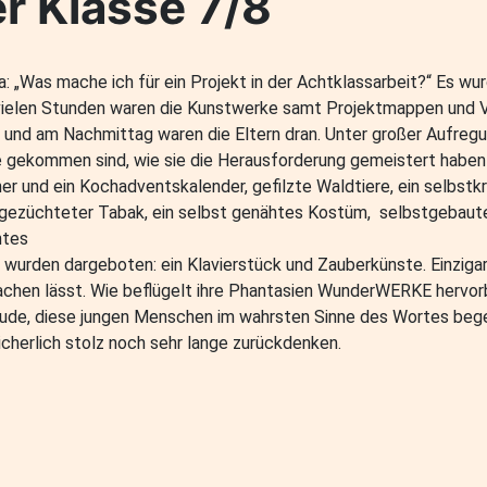
r Klasse 7/8
: „Was mache ich für ein Projekt in der Achtklassarbeit?“ Es w
h vielen Stunden waren die Kunstwerke samt Projektmappen und V
und am Nachmittag waren die Eltern dran. Unter großer Aufregun
ee gekommen sind, wie sie die Herausforderung gemeistert haben 
er und ein Kochadventskalender, gefilzte Waldtiere, ein selbst
tgezüchteter Tabak, ein selbst genähtes Kostüm, selbstgebaute
htes
wurden dargeboten: ein Klavierstück und Zauberkünste. Einzigart
hen lässt. Wie beflügelt ihre Phantasien WunderWERKE hervorb
eude, diese jungen Menschen im wahrsten Sinne des Wortes bege
cherlich stolz noch sehr lange zurückdenken.
sse am 30.4.2024 18Uhr