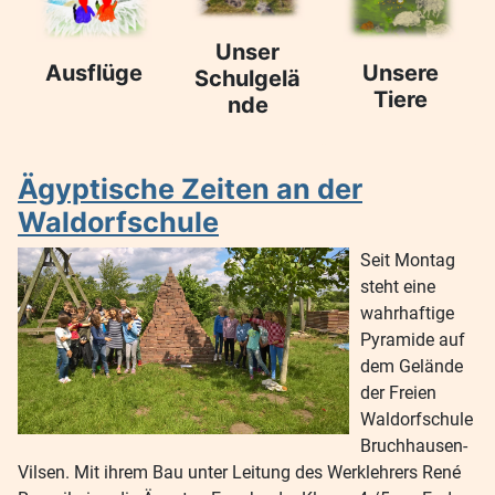
Unser
Ausflüge
Unsere
Schulgelä
Tiere
nde
Ägyptische Zeiten an der
Waldorfschule
Seit Montag
steht eine
wahrhaftige
Pyramide auf
dem Gelände
der Freien
Waldorfschule
Bruchhausen-
Vilsen. Mit ihrem Bau unter Leitung des Werklehrers René