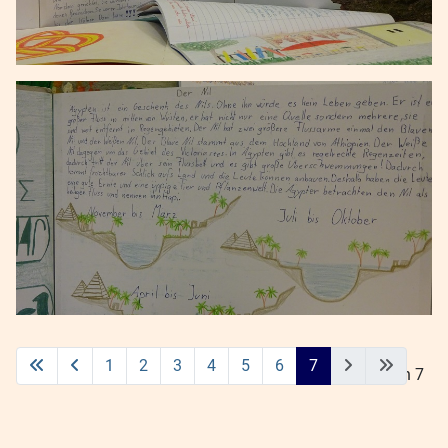
1
2
3
4
5
6
7
Seite 7 von 7