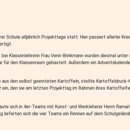
er Schule alljährlich Projekttage statt. Hier passiert allerlei Kr
rtigt.
 2 bei Klassenlehrerin Frau Venn-Brinkmann wurden diesmal unt
e für den Klassenraum gebastelt. Außerdem ein Adventskalender
te aus den selbst geernteten Kartoffeln, stellte Kartoffeldruck-
 ein, den sie am letzten Projekttag im Rahmen ihres Kartoffelf
baute sich in 4er-Teams mit Kunst- und Werkleherer Herrn Ramail
ag lieferten sich die vier Teams ein Rennen auf dem Schulgeländ