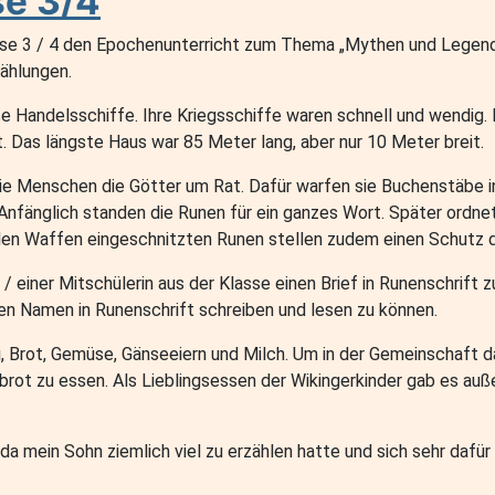
se 3/4
se 3 / 4 den Epochenunterricht zum Thema „Mythen und Legenden
zählungen.
e Handelsschiffe. Ihre Kriegsschiffe waren schnell und wendig. E
t. Das längste Haus war 85 Meter lang, aber nur 10 Meter breit.
die Menschen die Götter um Rat. Dafür warfen sie Buchenstäbe in
Anfänglich standen die Runen für ein ganzes Wort. Später ordne
 den Waffen eingeschnitzten Runen stellen zudem einen Schutz d
/ einer Mitschülerin aus der Klasse einen Brief in Runenschrift z
nen Namen in Runenschrift schreiben und lesen zu können.
ei, Brot, Gemüse, Gänseeiern und Milch. Um in der Gemeinschaft 
rot zu essen. Als Lieblingsessen der Wikingerkinder gab es auß
a mein Sohn ziemlich viel zu erzählen hatte und sich sehr dafür 