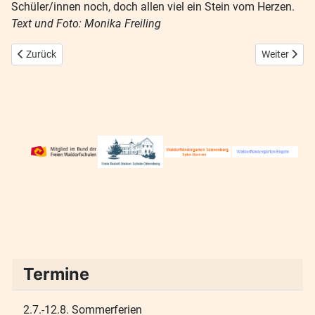
Schüler/innen noch, doch allen viel ein Stein vom Herzen.
Text und Foto: Monika Freiling
Vorheriger Beitrag: Nichts geschieht zufällig … Märchenstunde
Nächster Bei
Zurück
Weiter
Termine
2.7.-12.8. Sommerferien