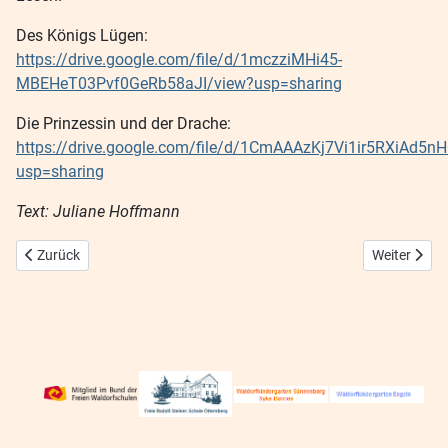
Des Königs Lügen:
https://drive.google.com/file/d/1mczziMHi45-
MBEHeT03Pvf0GeRb58aJI/view?usp=sharing
Die Prinzessin und der Drache:
https://drive.google.com/file/d/1CmAAAzKj7Vi1ir5RXiAd5
usp=sharing
Text: Juliane Hoffmann
Vorheriger Beitrag: Reise in die Vergangenheit – Steinzeit- Epoche de
Nächster Bei
Zurück
Weiter