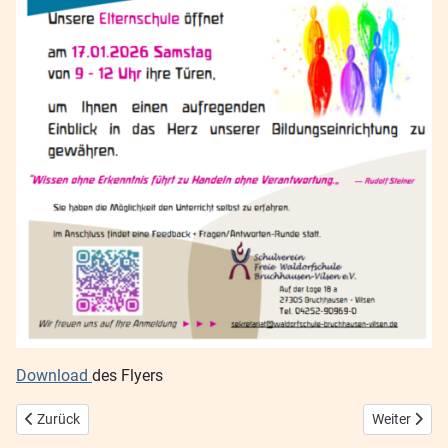
Download
des Flyers
Vorheriger Beitrag: Friedensstiftendes Unterrichten
Nächster Be
Zurück
Weiter