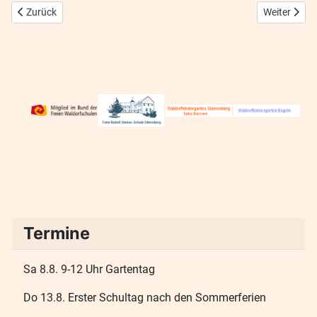
Vorheriger Beitrag: Wikinger Epoche der Klasse 3/4
Nächster Be
Zurück
Weiter
Termine
Sa 8.8. 9-12 Uhr Gartentag
Do 13.8. Erster Schultag nach den Sommerferien