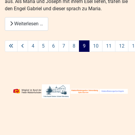
aus. Als Maria und Joseph mit ihrem Esel liefen, trafen sie
den Engel Gabriel und dieser sprach zu Maria.
Weiterlesen …
4
5
6
7
8
9
10
11
12
1
Seite 9 von 16