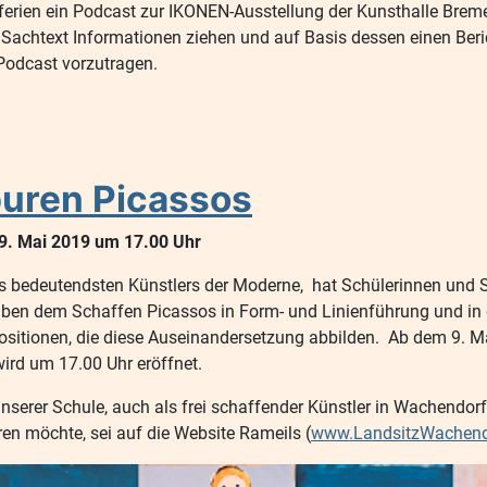
rien ein Podcast zur IKONEN-Ausstellung der Kunsthalle Bremen 
Sachtext Informationen ziehen und auf Basis dessen einen Beric
n Podcast vorzutragen.
puren Picassos
9. Mai 2019 um 17.00 Uhr
 bedeutendsten Künstlers der Moderne, hat Schülerinnen und Sc
 haben dem Schaffen Picassos in Form- und Linienführung und i
positionen, die diese Auseinandersetzung abbilden. Ab dem 9. 
ird um 17.00 Uhr eröffnet.
unserer Schule, auch als frei schaffender Künstler in Wachendorf
en möchte, sei auf die Website Rameils (
www.LandsitzWachend