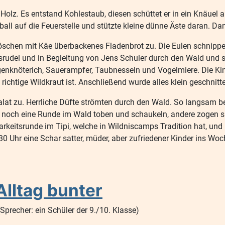
olz. Es entstand Kohlestaub, diesen schüttet er in ein Knäuel 
rball auf die Feuerstelle und stützte kleine dünne Äste daran. Da
öschen mit Käe überbackenes Fladenbrot zu. Die Eulen schnippel
lfsrudel und in Begleitung von Jens Schuler durch den Wald und
nknöterich, Sauerampfer, Taubnesseln und Vogelmiere. Die Kind
richtige Wildkraut ist. Anschließend wurde alles klein geschnitt
lat zu. Herrliche Düfte strömten durch den Wald. So langsam be
nder noch eine Runde im Wald toben und schaukeln, andere zogen 
eitsrunde im Tipi, welche in Wildniscamps Tradition hat, und 
0 Uhr eine Schar satter, müder, aber zufriedener Kinder ins Wo
lltag bunter
Sprecher: ein Schüler der 9./10. Klasse)