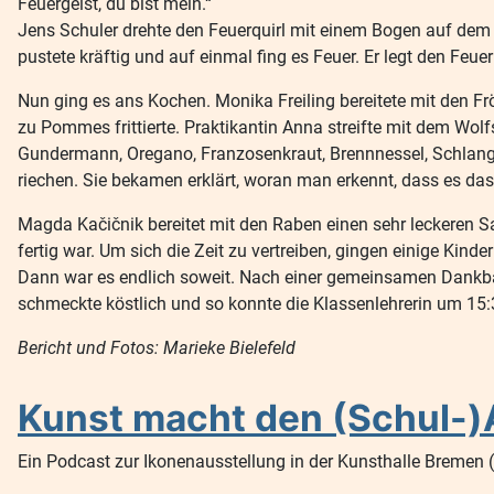
Feuergeist, du bist mein.“
Jens Schuler drehte den Feuerquirl mit einem Bogen auf dem H
pustete kräftig und auf einmal fing es Feuer. Er legt den Feue
Nun ging es ans Kochen. Monika Freiling bereitete mit den Fr
zu Pommes frittierte. Praktikantin Anna streifte mit dem Wo
Gundermann, Oregano, Franzosenkraut, Brennnessel, Schlange
riechen. Sie bekamen erklärt, woran man erkennt, dass es das 
Magda Kačičnik bereitet mit den Raben einen sehr leckeren Sa
fertig war. Um sich die Zeit zu vertreiben, gingen einige Ki
Dann war es endlich soweit. Nach einer gemeinsamen Dankbark
schmeckte köstlich und so konnte die Klassenlehrerin um 15:3
Bericht und Fotos: Marieke Bielefeld
Kunst macht den (Schul-)A
Ein Podcast zur Ikonenausstellung in der Kunsthalle Bremen (