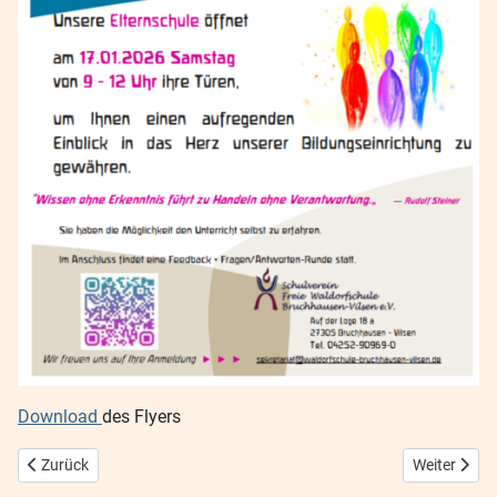
Download
des Flyers
Vorheriger Beitrag: Friedensstiftendes Unterrichten
Nächster Be
Zurück
Weiter