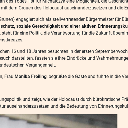
 des Todes“ ist für Michalczyk eine Möglichkeit, die Geschichten
ch mit dem Grauen des Holocaust auseinanderzusetzen und die E
Grünen) engagiert sich als stellvertretender Bürgermeister für 
chutz, soziale Gerechtigkeit und einer aktiven Erinnerungsku
eht für eine Politik, die Verantwortung für die Zukunft überni
enstkreuzes.
schen 16 und 18 Jahren besuchten in der ersten Septemberwoch
such darstellten, fassten sie ihre Eindrücke und Wahrnehmungen 
r deutschen Vergangenheit.
n, Frau
Monika Freiling
, begrüßte die Gäste und führte in die Ve
ngspolitik und zeigt, wie der Holocaust durch bürokratische Prä
atur auseinanderzusetzen und die Bedeutung von Erinnerungskultu