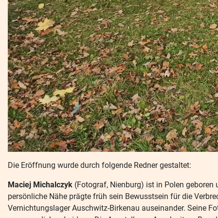
Die Eröffnung wurde durch folgende Redner gestaltet:
Maciej Michalczyk
(Fotograf, Nienburg) ist in Polen geboren
persönliche Nähe prägte früh sein Bewusstsein für die Verbre
Vernichtungslager Auschwitz-Birkenau auseinander. Seine Foto