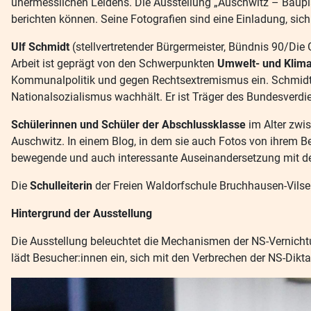
unermesslichen Leidens. Die Ausstellung „Auschwitz – Bauplan
berichten können. Seine Fotografien sind eine Einladung, si
Ulf Schmidt
(stellvertretender Bürgermeister, Bündnis 90/Die 
Arbeit ist geprägt von den Schwerpunkten
Umwelt- und Klimas
Kommunalpolitik und gegen Rechtsextremismus ein. Schmidt st
Nationalsozialismus wachhält. Er ist Träger des Bundesverdi
Schülerinnen und Schüler der Abschlussklasse
im Alter zwi
Auschwitz. In einem Blog, in dem sie auch Fotos von ihrem Be
bewegende und auch interessante Auseinandersetzung mit de
Die
Schulleiterin
der Freien Waldorfschule Bruchhausen-Vilse
Hintergrund der Ausstellung
Die Ausstellung beleuchtet die Mechanismen der NS-Vernichtu
lädt Besucher:innen ein, sich mit den Verbrechen der NS-Dikt