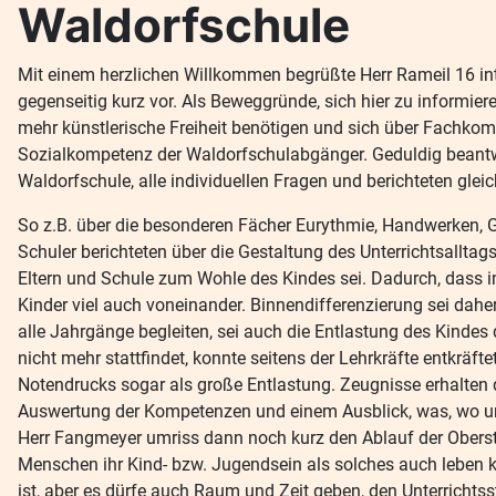
Waldorfschule
Mit einem herzlichen Willkommen begrüßte Herr Rameil 16 inte
gegenseitig kurz vor. Als Beweggründe, sich hier zu informier
mehr künstlerische Freiheit benötigen und sich über Fachkom
Sozialkompetenz der Waldorfschulabgänger.
Geduldig beantwo
Waldorfschule, alle individuellen Fragen und berichteten glei
So z.B. über die besonderen Fächer Eurythmie, Handwerken, G
Schuler berichteten über die Gestaltung des Unterrichtsallt
Eltern und Schule zum Wohle des Kindes sei. Dadurch, dass 
Kinder viel auch voneinander. Binnendifferenzierung sei da
alle Jahrgänge begleiten, sei auch die Entlastung des Kinde
nicht mehr stattfindet, konnte seitens der Lehrkräfte entkräf
Notendrucks sogar als große Entlastung. Zeugnisse erhalten d
Auswertung der Kompetenzen und einem Ausblick, was, wo un
Herr Fangmeyer umriss dann noch kurz den Ablauf der Oberstu
Menschen ihr Kind- bzw. Jugendsein als solches auch leben k
ist, aber es dürfe auch Raum und Zeit geben, den Unterrichts