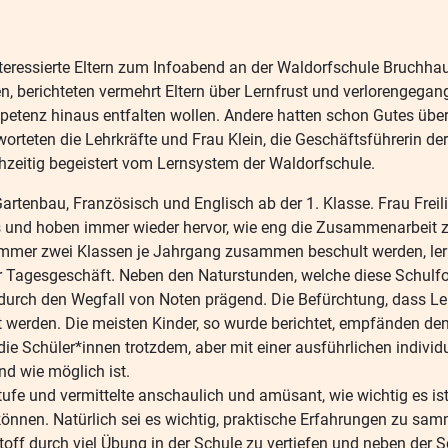
ressierte Eltern zum Infoabend an der Waldorfschule Bruchhause
en, berichteten vermehrt Eltern über Lernfrust und verlorengegan
petenz hinaus entfalten wollen. Andere hatten schon Gutes über
rteten die Lehrkräfte und Frau Klein, die Geschäftsführerin der
chzeitig begeistert vom Lernsystem der Waldorfschule.
artenbau, Französisch und Englisch ab der 1. Klasse. Frau Freil
ags und hoben immer wieder hervor, wie eng die Zusammenarbeit
immer zwei Klassen je Jahrgang zusammen beschult werden, ler
her Tagesgeschäft. Neben den Naturstunden, welche diese Schulf
s durch den Wegfall von Noten prägend. Die Befürchtung, dass L
tet werden. Die meisten Kinder, so wurde berichtet, empfänden de
ie Schüler*innen trotzdem, aber mit einer ausführlichen individ
d wie möglich ist.
fe und vermittelte anschaulich und amüsant, wie wichtig es ist
önnen. Natürlich sei es wichtig, praktische Erfahrungen zu sam
stoff durch viel Übung in der Schule zu vertiefen und neben der 