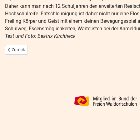
Daher kann man nach 12 Schuljahren den erweiterten Realsch
Hochschulreife. Entschleunigung ist daher nicht nur eine Flos
Freiling Körper und Geist mit einem kleinen Bewegungsspiel a
Schulweg, Essensmöglichkeiten, Wartelisten bei der Anmeldung
Text und Foto: Beatrix Kirchheck
Vorheriger Beitrag: Elternschule in der Freien Waldorfschule
Zurück