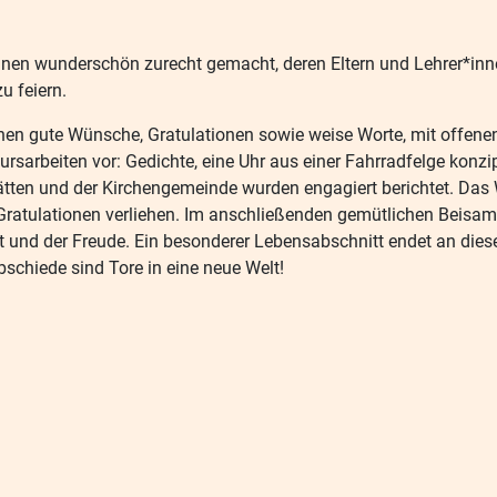
nnen wunderschön zurecht gemacht, deren Eltern und Lehrer*in
u feiern.
n gute Wünsche, Gratulationen sowie weise Worte, mit offenen 
ursarbeiten vor: Gedichte, eine Uhr aus einer Fahrradfelge konzi
tten und der Kirchengemeinde wurden engagiert berichtet. Das W
atulationen verliehen. Im anschließenden gemütlichen Beisamm
 und der Freude. Ein besonderer Lebensabschnitt endet an diesem
bschiede sind Tore in eine neue Welt!
s