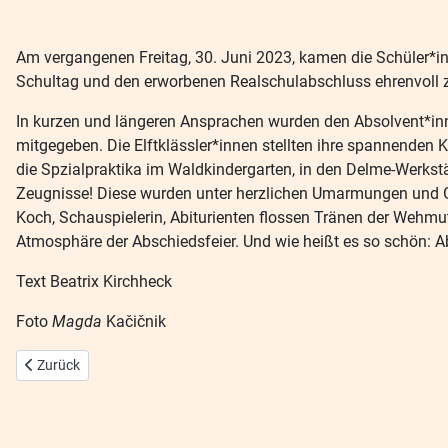
Am vergangenen Freitag, 30. Juni 2023, kamen die Schüler*i
Schultag und den erworbenen Realschulabschluss ehrenvoll z
In kurzen und längeren Ansprachen wurden den Absolvent*inne
mitgegeben. Die Elftklässler*innen stellten ihre spannenden K
die Spzialpraktika im Waldkindergarten, in den Delme-Werkstä
Zeugnisse! Diese wurden unter herzlichen Umarmungen und Gr
Koch, Schauspielerin, Abiturienten flossen Tränen der Wehmut
Atmosphäre der Abschiedsfeier. Und wie heißt es so schön: A
Text Beatrix Kirchheck
Foto
Magda
Kačičnik
Vorheriger Beitrag: Die Michaeli Spiele oder die „Mutprobe“ des Jahre
Zurück