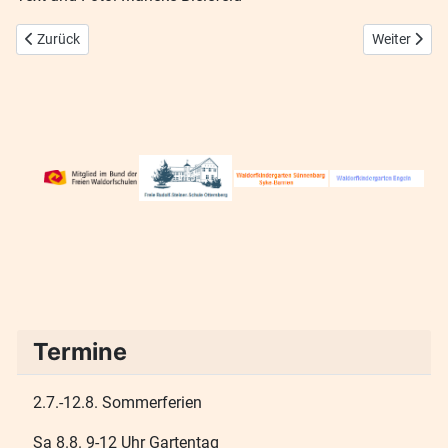
Vorheriger Beitrag: Unsere Schüler_innen stellen ihre Achtklassarbeit
Nächster Bei
Zurück
Weiter
Termine
2.7.-12.8. Sommerferien
Sa 8.8. 9-12 Uhr Gartentag