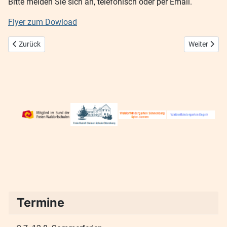
Bitte melden Sie sich an, telefonisch oder per Email.
Flyer zum Dowload
Vorheriger Beitrag: Gartentag 30. Mai 26
Nächster Bei
Zurück
Weiter
Termine