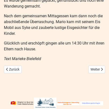
Es wurde gemeinsam gepackt, gefrühstückt und noch eine
Wanderung gemacht.
Nach dem gemeinsamen Mittagessen kam dann noch die
abschließende Überraschung. Mario kam mit seinem Eis
Mobil aus Syke und zauberte lustige Eisgesichter für die
Kinder.
Glücklich und erschöpft gingen alle um 14:30 Uhr mit ihren
Eltern nach Hause.
Text Marieke Bielefeld
Vorheriger Beitrag: Erstklässler willkommen
Nächster Be
Zurück
Weiter