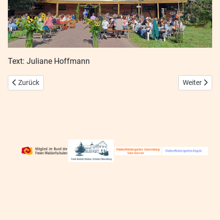
Text: Juliane Hoffmann
Vorheriger Beitrag: Gartentag 30. Mai 26
Nächster Bei
Zurück
Weiter