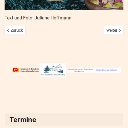
Text und Foto: Juliane Hoffmann
Vorheriger Beitrag: Fasching 2025
Nächster Be
Zurück
Weiter
Termine