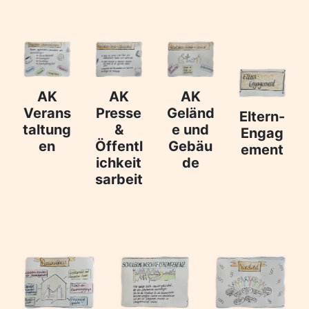
AK
AK
AK
Verans
Presse
Geländ
Eltern-
taltung
&
e und
Engag
en
Öffentl
Gebäu
ement
ichkeit
de
sarbeit