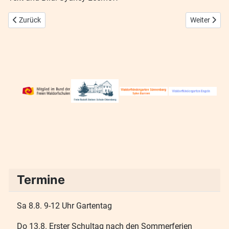
Vorheriger Beitrag: Einschulung 2025
Nächster Bei
Zurück
Weiter
Termine
Sa 8.8. 9-12 Uhr Gartentag
Do 13.8. Erster Schultag nach den Sommerferien