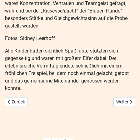
waren Konzentration, Vertrauen und Teamgeist gefragt,
während bei der
„Kissenschlacht“
der “Blauen Hunde”
besonders Stärke und Gleichgewichtssinn auf die Probe
gestellt wurden.
Fotos: Sidney Leerhoff
Alle Kinder hatten sichtlich Spaß, unterstützten sich
gegenseitig und waren mit großem Eifer dabei. Der
erlebnisreiche Vormittag endete schließlich mit einem
fröhlichen Freispiel, bei dem noch einmal gelacht, getobt
und das gemeinsame Miteinander genossen werden
konnte.
Vorheriger Beitrag: Vernissage Auschwitz
Nächster Be
Zurück
Weiter