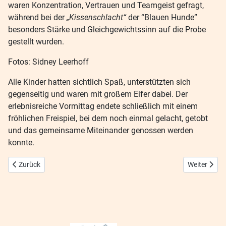
waren Konzentration, Vertrauen und Teamgeist gefragt,
während bei der
„Kissenschlacht“
der “Blauen Hunde”
besonders Stärke und Gleichgewichtssinn auf die Probe
gestellt wurden.
Fotos: Sidney Leerhoff
Alle Kinder hatten sichtlich Spaß, unterstützten sich
gegenseitig und waren mit großem Eifer dabei. Der
erlebnisreiche Vormittag endete schließlich mit einem
fröhlichen Freispiel, bei dem noch einmal gelacht, getobt
und das gemeinsame Miteinander genossen werden
konnte.
Vorheriger Beitrag: Vernissage Auschwitz
Nächster Be
Zurück
Weiter