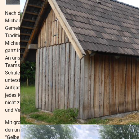
Nach der großen Pause wurden dann die diesjährigen
Michaeli-Spiele eröffnet – ein besonderes
Gemeinschaftserlebnis, das an Waldorfschulen eine lange
Tradition hat. Inspiriert von der Geschichte des Erzengels
Michael, der mutig den Drachen bezwingt, steht dieser Tag
ganz im Zeichen von Mut, Vertrauen und Zusammenhalt.
An unserer Schule bilden wir dafür klassenübergreifende
Teams von der 1. bis zur 12. Klasse. Die ältesten
Schülerinnen und Schüler übernehmen Verantwortung,
unterstützen die Jüngeren und sorgen dafür, dass alle
Aufgaben sicher und mit Freude gemeistert werden. Nicht
jedes Kind muss alles mitmachen; wer sich etwas (noch)
nicht zutraut, darf zuschauen oder anfeuern – denn Mut
und Vertrauen wachsen Schritt für Schritt.
Mit großem Einsatz und viel Freude stellten sich die Teams
den unterschiedlichen Aufgaben: So musste das Team
“Gelbe Giraffen” im Spiel
„Sanitäter“
eine Mitschülerin oder