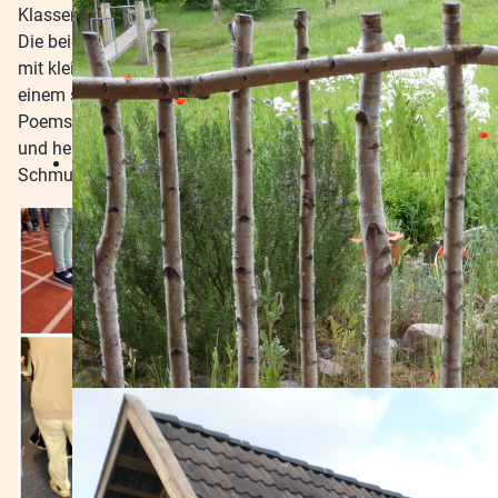
Klassen ihre Ergebnisse vor der gesamten Schülerschaft:
Die beiden Unterstufenklassen verzauberten das Publikum
mit kleinen Fairy Tales, die Mittelstufe beeindruckte mit
einem schwungvollen Stepptanz und eigens verfassten
Poems, und die Oberstufe brachte mit ihren humorvollen
und hervorragend gesprochenen Short Plays alle zum
Schmunzeln.