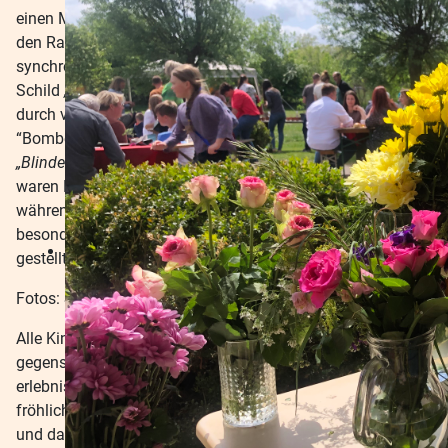
einen Mitschüler vorsichtig an Händen und Füßen durch
den Raum tragen, während die “Schwarzen Schwäne”
synchron zum anderen Tisch liefen. Im Raum mit dem
Schild
„Vorsicht Bombe!“
versuchten die “Braunen Biber”
durch vorsichtiges Herantasten, unsichtbaren
“Bombenfeldern” auszuweichen. Bei Spielen wie
„Blindenparcours“
,
„Vertrauenskreis“
oder
„Schulterstand“
waren Konzentration, Vertrauen und Teamgeist gefragt,
während bei der
„Kissenschlacht“
der “Blauen Hunde”
besonders Stärke und Gleichgewichtssinn auf die Probe
gestellt wurden.
Fotos: Sidney Leerhoff
Alle Kinder hatten sichtlich Spaß, unterstützten sich
gegenseitig und waren mit großem Eifer dabei. Der
erlebnisreiche Vormittag endete schließlich mit einem
fröhlichen Freispiel, bei dem noch einmal gelacht, getobt
und das gemeinsame Miteinander genossen werden