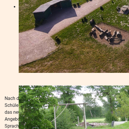
Nach den Herbstferien starteten alle Schülerinnen und
Schüler mit einer abwechslungsreichen “English Week” in
das neue Quartal. In verschiedenen klassenübergreifenden
Angeboten wurde mit viel Kreativität, Begeisterung und
Sprachwitz gearbeitet. Am 30. Oktober präsentierten die